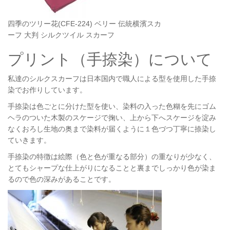
四季のツリー花(CFE-224) ベリー 伝統横濱スカ
ーフ 大判 シルクツイル スカーフ
プリント（手捺染）について
私達のシルクスカーフは日本国内で職人による型を使用した手捺
染でお作りしています。
手捺染は色ごとに分けた型を使い、染料の入った色糊を先にゴム
ヘラのついた木製のスケージで掬い、上から下へスケージを淀み
なくおろし生地の奥まで染料が届くように１色づつ丁寧に捺染し
ていきます。
手捺染の特徴は絵際（色と色が重なる部分）の重なりが少なく、
とてもシャープな仕上がりになることと裏までしっかり色が染ま
るので色の深みがあることです。