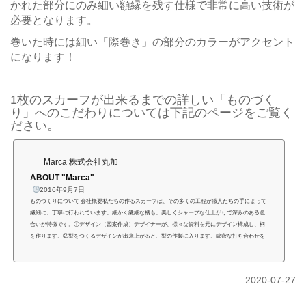
かれた部分にのみ細い額縁を残す仕様で非常に高い技術が
必要となります。
巻いた時には細い「際巻き」の部分のカラーがアクセント
になります！
1枚のスカーフが出来るまでの詳しい「ものづく
り」へのこだわりについては下記のページをご覧く
ださい。
Marca 株式会社丸加
ABOUT "Marca"
2016年9月7日
ものづくりについて 会社概要私たちの作るスカーフは、その多くの工程が職人たちの手によって
繊細に、丁寧に行われています。細かく繊細な柄も、美しくシャープな仕上がりで深みのある色
合いが特徴です。①デザイン（図案作成）デザイナーが、様々な資料を元にデザイン構成し、柄
を作ります。②型をつくるデザインが出来上がると、型の作製に入ります。綿密な打ち合わせを
元に、イメージに出来るだけ忠実な仕上がりを目指して、型を作製します。捺染用の型は、使用
する色数の分だけそれぞれ分けて作成されます。出来上がった型を“スク...
2020-07-27