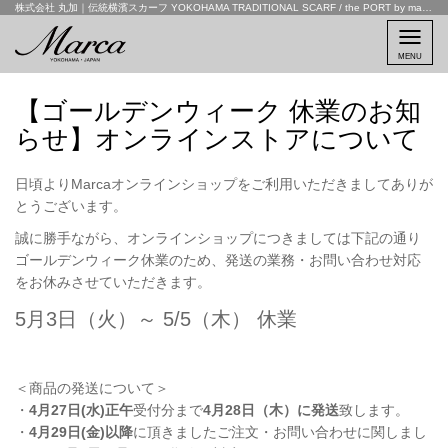
株式会社 丸加｜伝統横濱スカーフ YOKOHAMA TRADITIONAL SCARF / the PORT by marca
MENU
【ゴールデンウィーク 休業のお知
らせ】オンラインストアについて
日頃よりMarcaオンラインショップをご利用いただきましてありが
とうございます。
誠に勝手ながら、オンラインショップにつきましては下記の通り
ゴールデンウィーク休業のため、発送の業務・お問い合わせ対応
をお休みさせていただきます。
5月3日（火）～ 5/5（木） 休業
＜商品の発送について＞
・
4月27日(水)正午
受付分まで
4月28日（木）に発送
致します。
・
4月29日(金)以降
に頂きましたご注文・お問い合わせに関しまし